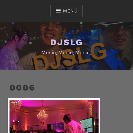
Zum
Inhalt
MENÜ
springen
DJSLG
…….. Music, Music, Music, ………
0006