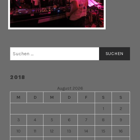
Suchen
nach:
2018
August 2026
M
D
M
D
F
S
S
1
2
3
4
5
6
7
8
9
10
11
12
13
14
15
16