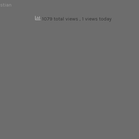
stian
1079 total views
, 1 views today
BASTIAN
en
ON
NÄCHSTER BEITRAG
Wien Praterdom – 12/13/18 – Spielerpass
Weihnachtsfeier – Wihnachtsfeier