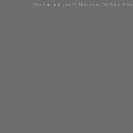
Veröffentlicht am
24. November 2018
von
Seba
VERÖFFENTLICHT VON
SE
Alle Beiträge von Sebastian anzeig
BEITRAGSNAVIGATI
VORHERIGER BEITRAG
Wien – 10/18/18 – WU Fest – WU Fest