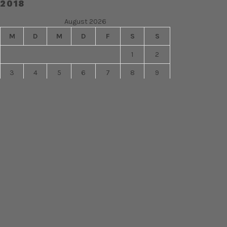
2018
August 2026
M
D
M
D
F
S
S
1
2
3
4
5
6
7
8
9
10
11
12
13
14
15
16
17
18
19
20
21
22
23
24
25
26
27
28
29
30
31
« Sep.