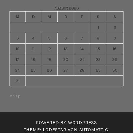
August 2026
M
D
M
D
F
S
S
1
2
3
4
5
6
7
8
9
10
11
12
13
14
15
16
17
18
19
20
21
22
23
24
25
26
27
28
29
30
31
« Sep.
POWERED BY WORDPRESS
THEME: LODESTAR VON
AUTOMATTIC
.