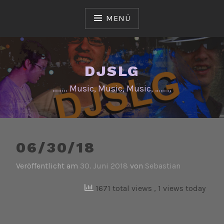
Zum
Inhalt
MENÜ
springen
DJSLG
…….. Music, Music, Music, ………
06/30/18
Veröffentlicht am
30. Juni 2018
von
Sebastian
1671 total views
, 1 views today