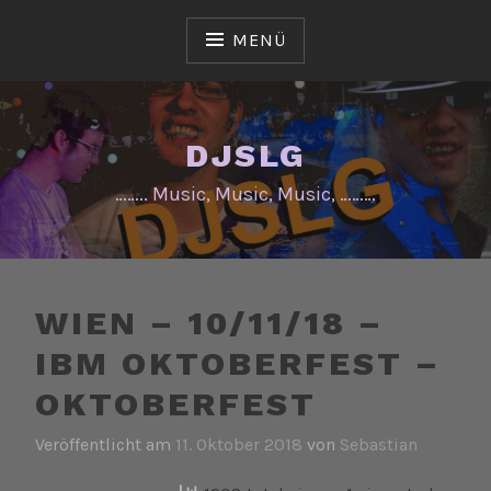
Zum
Inhalt
MENÜ
springen
DJSLG
…….. Music, Music, Music, ………
WIEN – 10/11/18 –
IBM OKTOBERFEST –
OKTOBERFEST
Veröffentlicht am
11. Oktober 2018
von
Sebastian